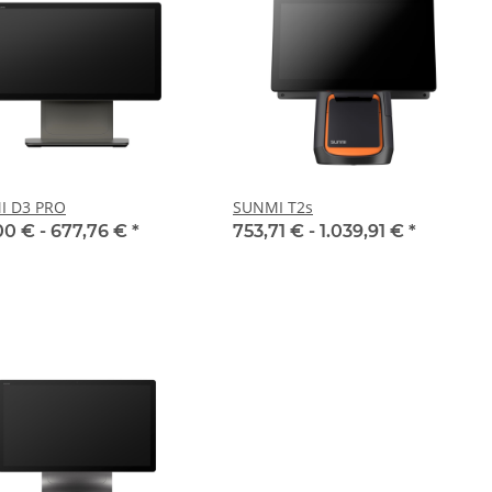
I D3 PRO
SUNMI T2s
00 € -
677,76 €
*
753,71 € -
1.039,91 €
*