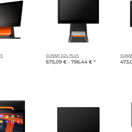
TE
SUNMI D2s PLUS
SUNM
675,09 € -
796,44 €
*
473,