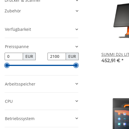
Drucker & Scanner
Zubehör
Verfügbarkeit
Preisspanne
SUNMI D2s LI
EUR
EUR
452,91 €
*
Arbeitsspeicher
CPU
Betriebssystem