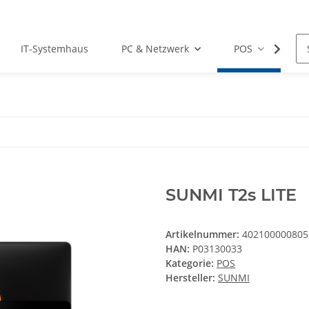
IT-Systemhaus
PC & Netzwerk
POS
Dr
SUNMI T2s LITE
Artikelnummer:
402100000805
HAN:
P03130033
Kategorie:
POS
Hersteller:
SUNMI