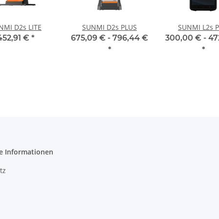
NMI D2s LITE
SUNMI D2s PLUS
SUNMI L2s 
452,91 €
*
675,09 € -
796,44 €
300,00 € -
47
*
*
e Informationen
tz