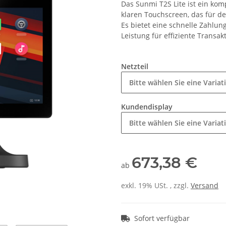
Das Sunmi T2S Lite ist ein ko
klaren Touchscreen, das für d
Es bietet eine schnelle Zahlu
Leistung für effiziente Transa
Netzteil
Bitte wählen Sie eine Variat
Kundendisplay
Bitte wählen Sie eine Variat
673,38 €
ab
exkl. 19% USt. , zzgl.
Versand
Sofort verfügbar