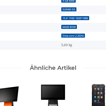
4 GB RAM
SUNMI OS
15.6" FHD 1920*1080
64GB ROM
Octa-core 2.2GHz
5,69
kg
Ähnliche Artikel