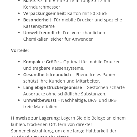
Maße
: 57 mm Breite x 18 m Länge x 12 mm
Kerndurchmesser
Verpackungseinheit
: Karton mit 50 Stück
Besonderheit
: Für mobile Drucker und spezielle
Kassensysteme
Umweltfreundlich
: Frei von schädlichen
Chemikalien, sicher für Anwender
Vorteile:
Kompakte Größe
– Optimal für mobile Drucker
und tragbare Kassensysteme.
Gesundheitsfreundlich
– Phenolfreies Papier
schützt Ihre Kunden und Mitarbeiter.
Langlebige Druckergebnisse
– Gestochen scharfe
Ausdrucke ohne schädliche Substanzen.
Umweltbewusst
– Nachhaltige, BPA- und BPS-
freie Materialien.
Hinweise zur Lagerung
: Lagern Sie die Belege an einem
kühlen, trockenen Ort, fern von direkter
Sonneneinstrahlung, um eine lange Haltbarkeit der