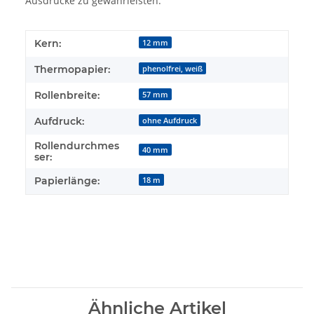
Ausdrucke zu gewährleisten.
Kern:
12 mm
Thermopapier:
phenolfrei, weiß
Rollenbreite:
57 mm
Aufdruck:
ohne Aufdruck
Rollendurchmes
40 mm
ser:
Papierlänge:
18 m
Ähnliche Artikel