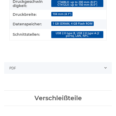
Druckgeschwin
CT408LX: up to 200 mm (8.0")
CT412LX: up to 150 mm (6.0")
digkeit:
Druckbreite:
104 mm (4.1")
Datenspeicher:
1 GB SDRAM, 4 GB Flash ROM
USB 2.0 type B, USB 2.0 type A (2
Schnittstellen:
ports), LAN, NFC.
PDF
Verschleißteile