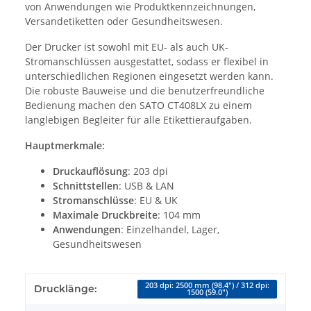
von Anwendungen wie Produktkennzeichnungen,
Versandetiketten oder Gesundheitswesen.
Der Drucker ist sowohl mit EU- als auch UK-
Stromanschlüssen ausgestattet, sodass er flexibel in
unterschiedlichen Regionen eingesetzt werden kann.
Die robuste Bauweise und die benutzerfreundliche
Bedienung machen den SATO CT408LX zu einem
langlebigen Begleiter für alle Etikettieraufgaben.
Hauptmerkmale:
Druckauflösung
: 203 dpi
Schnittstellen
: USB & LAN
Stromanschlüsse
: EU & UK
Maximale Druckbreite
: 104 mm
Anwendungen
: Einzelhandel, Lager,
Gesundheitswesen
203 dpi: 2500 mm (98.4") / 312 dpi:
Drucklänge:
1500 (59.0")