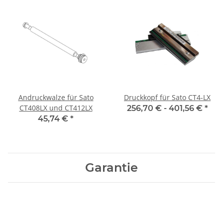
Andruckwalze für Sato
Druckkopf für Sato CT4-LX
CT408LX und CT412LX
256,70 € -
401,56 €
*
45,74 €
*
Garantie