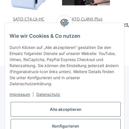
SATO CT4-LX-HC
SATO CL4NX Plus
1.111,59 € -
2.080,82 €
ab
1.990,08 €
*
223
*
Wie wir Cookies & Co nutzen
Durch Klicken auf „Alle akzeptieren“ gestatten Sie den
Einsatz folgender Dienste auf unserer Website: YouTube,
Vimeo, ReCaptcha, PayPal Express Checkout und
Ratenzahlung. Sie können die Einstellung jederzeit ändern
(Fingerabdruck-Icon links unten). Weitere Details finden
Sie unter
Konfigurieren
und in unserer
Datenschutzerklärung
.
Informationen
Impressum
|
Datenschutz
Gesetzliche Informationen
Alle akzeptieren
Konfigurieren