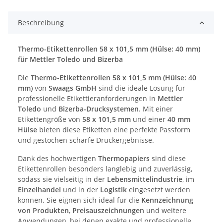
Beschreibung
Thermo-Etikettenrollen 58 x 101,5 mm (Hülse: 40 mm)
für Mettler Toledo und Bizerba
Die
Thermo-Etikettenrollen 58 x 101,5 mm (Hülse: 40
mm)
von
Swaags GmbH
sind die ideale Lösung für
professionelle Etikettieranforderungen in
Mettler
Toledo
und
Bizerba-Drucksystemen
. Mit einer
Etikettengröße von
58 x 101,5 mm
und einer
40 mm
Hülse
bieten diese Etiketten eine perfekte Passform
und gestochen scharfe Druckergebnisse.
Dank des hochwertigen
Thermopapiers
sind diese
Etikettenrollen besonders langlebig und zuverlässig,
sodass sie vielseitig in der
Lebensmittelindustrie
, im
Einzelhandel
und in der
Logistik
eingesetzt werden
können. Sie eignen sich ideal für die
Kennzeichnung
von Produkten
,
Preisauszeichnungen
und weitere
Anwendungen, bei denen exakte und professionelle