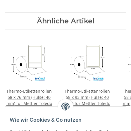
Ähnliche Artikel
Thermo-Etikettenrollen
Thermo-Etikettenrollen
The
58 x 76 mm (Hülse: 40
58 x 93 mm (Hülse: 40
58 
mm) für Mettler Toledo
mm) für Mettler Toledo
mm) 
und Bizerba
und Bizerba
95,00 €
*
95,00 €
*
Wie wir Cookies & Co nutzen