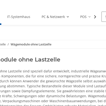
IT-Systemhaus
PC & Netzwerk
POS
Dr
elle
Wägemodule ohne Lastzelle
dule ohne Lastzelle
ne Lastzelle sind speziell dafür entwickelt, industrielle Wägean
Komponenten, die für eine sichere, normgerechte und präzise Kra
durch können Anwender die gewünschte Wägezelle selbst auswähle
ng abstimmen. Typische Bestandteile dieser Module sind Lastauf
rungen sowie Dämpfungselemente. Sie gewährleisten eine stabile 
he Kräfte, Schwingungen oder dynamische Belastungen. Wägemodule o
e, Verpackungsmaschinen oder Maschinenbauanwendungen, bei den
 Montagesätze der Swaags GmbH bieten robuste Materialien, indust