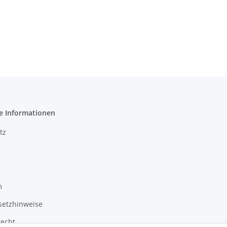
e Informationen
tz
m
setzhinweise
recht