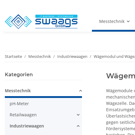
Messtechnik
Startseite
Messtechnik
Industriewaagen
Wägemodul und Wägez
Wägemo
Kategorien
Messtechnik
Wägemodule oh
mechanischen 
Wägezelle. Da
pH-Meter
Einsatzumgebu
Retailwaagen
Überlastsiche
gegen seitlic
Industriewaagen
Fördersystem
bestehen. Die