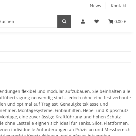
News
Kontakt
ucker & Scanner
Zubehör
Hersteller
0,00 €
wendungen flexibel und modular aufzubauen. Sie beinhalten alle
ftübertragung notwendig sind – jedoch ohne eine fest verbaute
n und optimal auf Traglast, Genauigkeitsklasse und
nehmer, Montagesysteme, Einbauhilfen, Hebe- und Kippschutz,
Montage, eine zuverlässige Kraftführung und hohen Schutz
hne Lastzelle eignen sich ideal für Tanks, Silos, Plattformen,
en individuelle Anforderungen an Präzision und Messbereich
riegerechte Konstruktionen und einfache Integration –