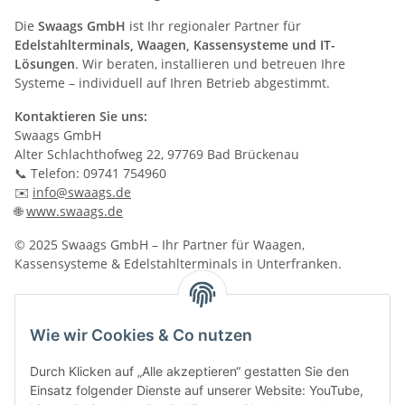
Die
Swaags GmbH
ist Ihr regionaler Partner für
Edelstahlterminals, Waagen, Kassensysteme und IT-
Lösungen
. Wir beraten, installieren und betreuen Ihre
Systeme – individuell auf Ihren Betrieb abgestimmt.
Kontaktieren Sie uns:
Swaags GmbH
Alter Schlachthofweg 22, 97769 Bad Brückenau
📞 Telefon: 09741 754960
✉️
info@swaags.de
🌐
www.swaags.de
© 2025 Swaags GmbH – Ihr Partner für Waagen,
Kassensysteme & Edelstahlterminals in Unterfranken.
x
Bitte melden Sie sich an, um einen Kommentar zu
Wie wir Cookies & Co nutzen
schreiben.
Durch Klicken auf „Alle akzeptieren“ gestatten Sie den
Einsatz folgender Dienste auf unserer Website: YouTube,