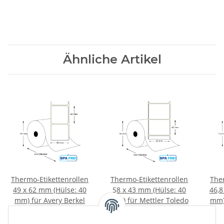
Ähnliche Artikel
Thermo-Etikettenrollen
Thermo-Etikettenrollen
The
49 x 62 mm (Hülse: 40
58 x 43 mm (Hülse: 40
46,8
mm) für Avery Berkel
mm) für Mettler Toledo
mm) 
u.a.
und Bizerba
87,50 €
*
109,00 €
*