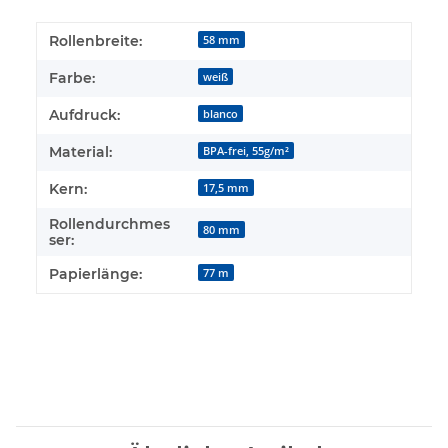
Rollenbreite:
58 mm
Farbe:
weiß
Aufdruck:
blanco
Material:
BPA-frei, 55g/m²
Kern:
17,5 mm
Rollendurchmes
80 mm
ser:
Papierlänge:
77 m