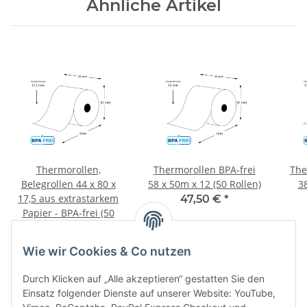
Ähnliche Artikel
Thermorollen,
Thermorollen BPA-frei
The
Belegrollen 44 x 80 x
58 x 50m x 12 (50 Rollen)
38
17,5 aus extrastarkem
47,50 €
*
Papier - BPA-frei (50
Rollen)
83,90 €
*
Wie wir Cookies & Co nutzen
Durch Klicken auf „Alle akzeptieren“ gestatten Sie den
Einsatz folgender Dienste auf unserer Website: YouTube,