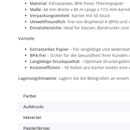
Material
: Extrastarkes, BPA-freies Thermopapier
Maße
: 44 mm Breite x 80 m Länge x 17,5 mm Kern
Verpackungseinheit
: Karton mit 50 Stück
Umweltfreundlich
: Frei von Bisphenol A (BPA) un
Einsatzbereiche
: Ideal für Kassen, Bondrucker u
Vorteile:
Extrastarkes Papier
– Für langlebige und widerstan
BPA-frei
– Sicher für die Gesundheit Ihrer Kunden 
Langlebige Druckqualität
– Optimale Druckergebnis
Kosteneffizient
– 50 Rollen pro Karton bieten eine 
Lagerungshinweise
: Lagern Sie die Belegrollen an eine
Farbe:
Aufdruck:
Material:
Papierlänge: