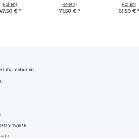
Rollen)
Rollen)
Rollen)
47,50 €
*
71,50 €
*
61,50 €
e Informationen
tz
m
setzhinweise
recht