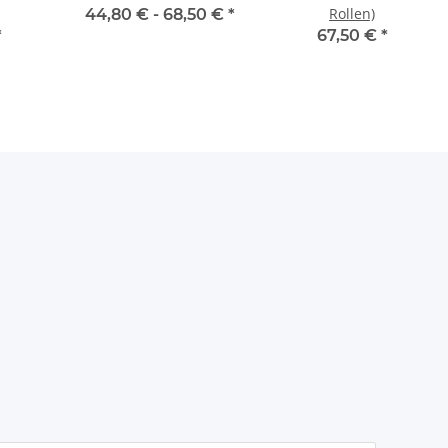
Rollen)
44,80 € -
68,50 €
*
*
67,50 €
*