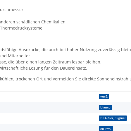
durchmesser
d anderen schädlichen Chemikalien
nd Thermodrucksysteme
dsfähige Ausdrucke, die auch bei hoher Nutzung zuverlässig bleib
und Mitarbeiter.
se, die über einen langen Zeitraum lesbar bleiben.
wirtschaftliche Lösung für den Dauereinsatz.
m kühlen, trockenen Ort und vermeiden Sie direkte Sonneneinstrahl
weiß
blanco
BPA-frei, 55g/m²
80 Lfm.