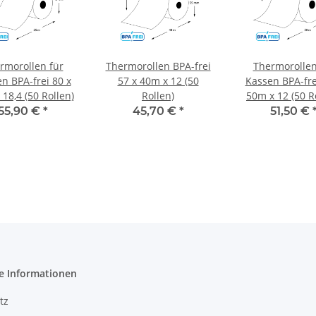
rmorollen für
Thermorollen BPA-frei
Thermorollen
n BPA-frei 80 x
57 x 40m x 12 (50
Kassen BPA-fre
18,4 (50 Rollen)
Rollen)
50m x 12 (50 R
55,90 €
*
45,70 €
*
51,50 €
e Informationen
tz