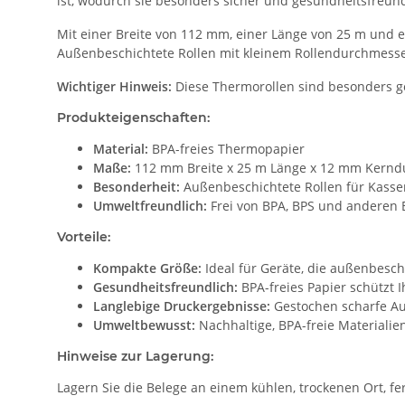
ist, wodurch sie besonders sicher und gesundheitsfreund
Mit einer Breite von 112 mm, einer Länge von 25 m und
Außenbeschichtete Rollen mit kleinem Rollendurchmesse
Wichtiger Hinweis:
Diese Thermorollen sind besonders g
Produkteigenschaften:
Material:
BPA-freies Thermopapier
Maße:
112 mm Breite x 25 m Länge x 12 mm Kern
Besonderheit:
Außenbeschichtete Rollen für Kass
Umweltfreundlich:
Frei von BPA, BPS und anderen 
Vorteile:
Kompakte Größe:
Ideal für Geräte, die außenbesch
Gesundheitsfreundlich:
BPA-freies Papier schützt 
Langlebige Druckergebnisse:
Gestochen scharfe Au
Umweltbewusst:
Nachhaltige, BPA-freie Materialie
Hinweise zur Lagerung:
Lagern Sie die Belege an einem kühlen, trockenen Ort, f