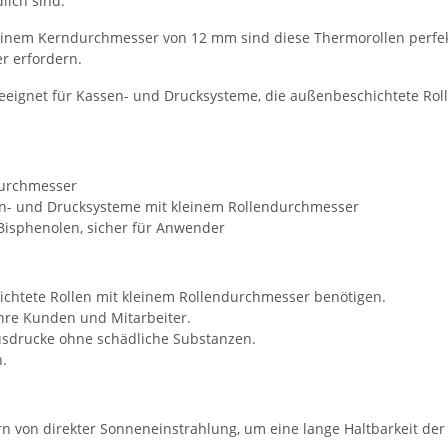
lich sind.
 einem Kerndurchmesser von 12 mm sind diese Thermorollen perfek
r erfordern.
eeignet für Kassen- und Drucksysteme, die außenbeschichtete Ro
durchmesser
en- und Drucksysteme mit kleinem Rollendurchmesser
Bisphenolen, sicher für Anwender
ichtete Rollen mit kleinem Rollendurchmesser benötigen.
Ihre Kunden und Mitarbeiter.
sdrucke ohne schädliche Substanzen.
n.
ern von direkter Sonneneinstrahlung, um eine lange Haltbarkeit de