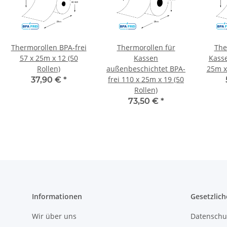
Thermorollen BPA-frei
Thermorollen für
The
57 x 25m x 12 (50
Kassen
Kasse
Rollen)
außenbeschichtet BPA-
25m x 
frei 110 x 25m x 19 (50
37,90 €
*
Rollen)
73,50 €
*
Informationen
Gesetzlich
Wir über uns
Datenschu