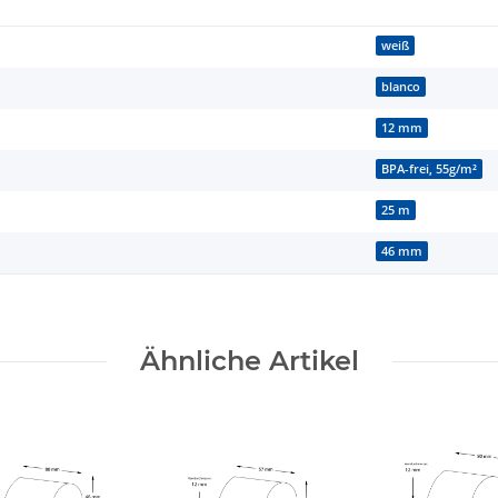
weiß
blanco
12 mm
BPA-frei, 55g/m²
25 m
46 mm
Ähnliche Artikel