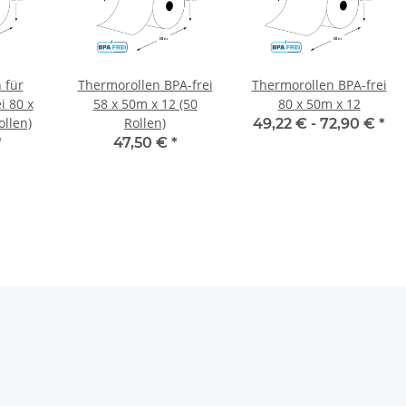
 für
Thermorollen BPA-frei
Thermorollen BPA-frei
i 80 x
58 x 50m x 12 (50
80 x 50m x 12
ollen)
Rollen)
49,22 € -
72,90 €
*
*
47,50 €
*